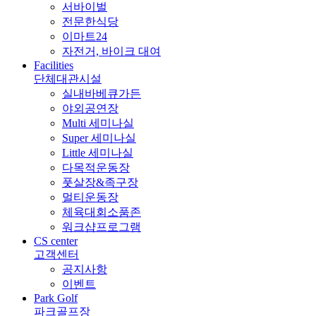
서바이벌
전문한식당
이마트24
자전거, 바이크 대여
Facilities
단체대관시설
실내바베큐가든
야외공연장
Multi 세미나실
Super 세미나실
Little 세미나실
다목적운동장
풋살장&족구장
멀티운동장
체육대회소품존
워크샵프로그램
CS center
고객센터
공지사항
이벤트
Park Golf
파크골프장