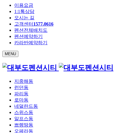
이용요금
1:1톡상담
오시는 길
고객센터
1577.0616
펜션전체배치도
펜션예약하기
카라반예약하기
MENU
지중해동
런던동
파리동
로마동
네덜란드동
스위스동
알프스동
쁘렝땅동
오페라동