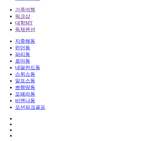
가족여행
워크샵
대학MT
독채펜션
지중해동
런던동
파리동
로마동
네덜란드동
스위스동
알프스동
쁘렝땅동
오페라동
비엔나동
오션파크골프