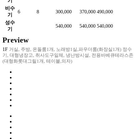
기
비수
6
8
300,000
370,000
490,000
기
성수
540,000
540,000
540,000
기
Preview
1F
거실, 주방, 온돌룸1개, 노래방1실,파우더룸(화장실1개) 정수
기, 대형냉장고, 취사도구일체, 냉난방시설, 전용바베큐테라스존
(대형화롯대그릴1개, 테이블,의자)