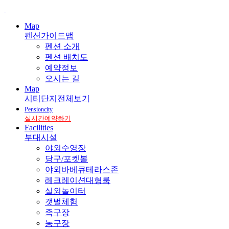
Map
펜션가이드맵
펜션 소개
펜션 배치도
예약정보
오시는 길
Map
시티단지전체보기
Pensioncity
실시간예약하기
Facilities
부대시설
야외수영장
당구/포켓볼
야외바베큐테라스존
레크레이션대형룸
실외놀이터
갯벌체험
족구장
농구장