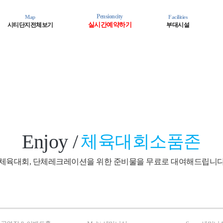
Pensioncity
Map
Facilities
실시간예약하기
시티단지전체보기
부대시설
드동
스위스동
알프스동
쁘렝땅동
오페라동
비엔나동
오
Enjoy
체육대회소품존
체육대회, 단체레크레이션을 위한 준비물을 무료로 대여해드립니