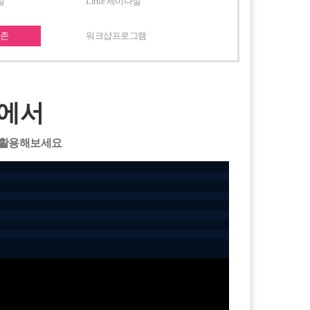
실
Little 세미나실
품존
워크샵프로그램
티에서
을 활용해보세요