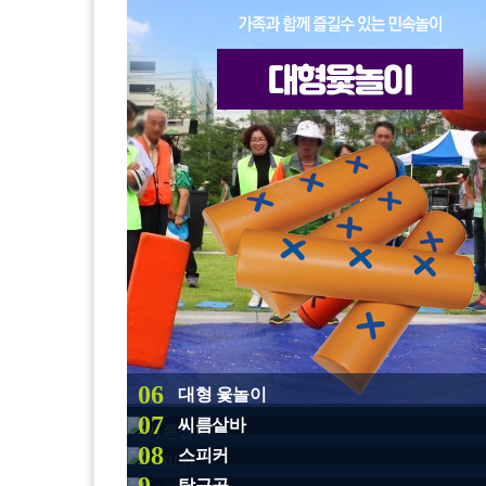
06
대형 윷놀이
07
씨름샅바
08
스피커
탁구공