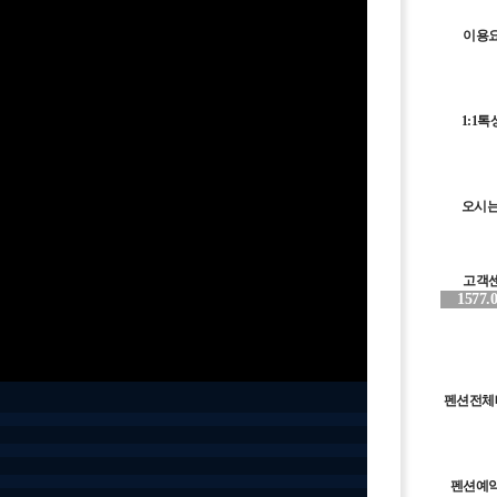
이용
1:1
오시는
고객
1577.
펜션전체
펜션예