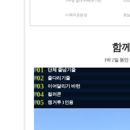
100명 실내 바베큐가든
야외
다목적운동장
풋살
함께
1박 2일 동
01
단체 줄넘기줄
02
줄다리기줄
03
이어달리기 바턴
04
컬러콘
05
캥거루 1인용