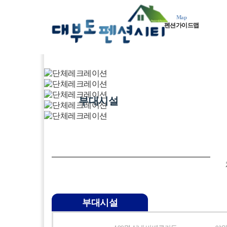
Map
펜션가이드맵
지중해동
런던동
파리동
로마동
네덜란
MENU
부대시설
부대시설