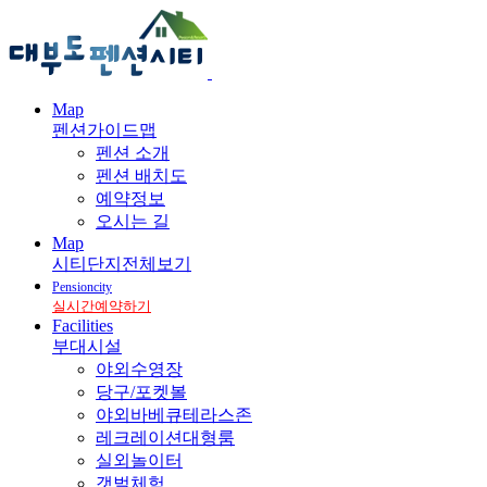
Map
펜션가이드맵
펜션 소개
펜션 배치도
예약정보
오시는 길
Map
시티단지전체보기
Pensioncity
실시간예약하기
Facilities
부대시설
야외수영장
당구/포켓볼
야외바베큐테라스존
레크레이션대형룸
실외놀이터
갯벌체험