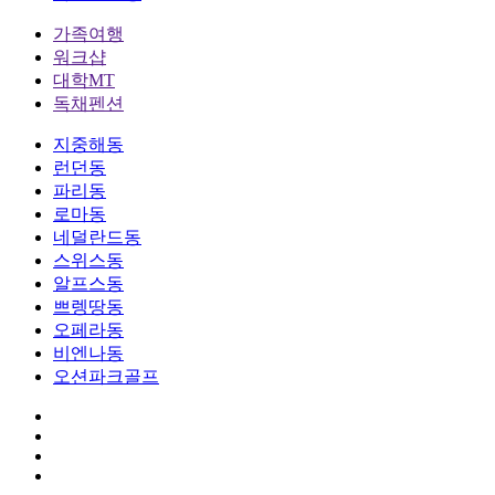
가족여행
워크샵
대학MT
독채펜션
지중해동
런던동
파리동
로마동
네덜란드동
스위스동
알프스동
쁘렝땅동
오페라동
비엔나동
오션파크골프