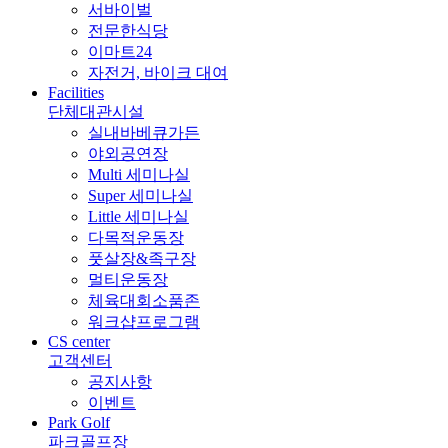
서바이벌
전문한식당
이마트24
자전거, 바이크 대여
Facilities
단체대관시설
실내바베큐가든
야외공연장
Multi 세미나실
Super 세미나실
Little 세미나실
다목적운동장
풋살장&족구장
멀티운동장
체육대회소품존
워크샵프로그램
CS center
고객센터
공지사항
이벤트
Park Golf
파크골프장