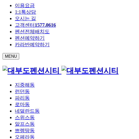
이용요금
1:1톡상담
오시는 길
고객센터
1577.0616
펜션전체배치도
펜션예약하기
카라반예약하기
MENU
지중해동
런던동
파리동
로마동
네덜란드동
스위스동
알프스동
쁘렝땅동
오페라동