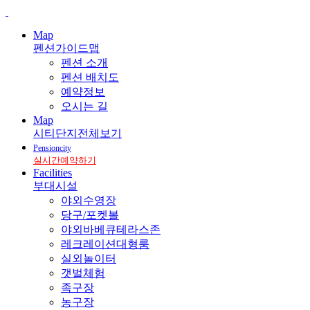
Map
펜션가이드맵
펜션 소개
펜션 배치도
예약정보
오시는 길
Map
시티단지전체보기
Pensioncity
실시간예약하기
Facilities
부대시설
야외수영장
당구/포켓볼
야외바베큐테라스존
레크레이션대형룸
실외놀이터
갯벌체험
족구장
농구장