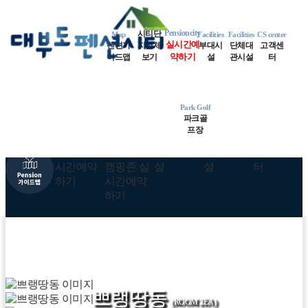
MENU
Map
지중해동
런던동
파리동
Pensioncity
시티단
Map
Facilities
Facilities
CS center
실시간예
펜션가
지전체
부대시
단체대
고객센
로마동
네덜란드동
약하기
스위스동
이드맵
보기
설
관시설
터
알프스동
쁘렝땅동
오페라동
Park Golf
파크골
비엔나동
오션파크골프
프장
쁘랭땅동
쁘랭땅동
쁘랭땅동
쁘랭땅동
(ROOM 2EA)
(ROOM 2EA)
(ROOM 2EA)
(ROOM 2EA)