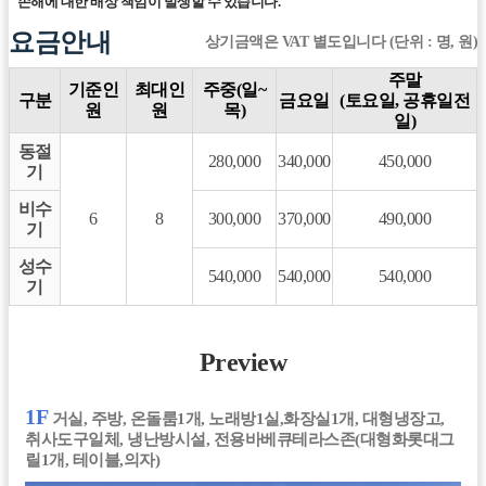
손해에 대한 배상 책임이 발생할 수 있습니다.
요금안내
상기금액은 VAT 별도입니다 (단위 : 명, 원)
주말
기준인
최대인
주중(일~
구분
금요일
(토요일, 공휴일전
원
원
목)
일)
동절
280,000
340,000
450,000
기
비수
6
8
300,000
370,000
490,000
기
성수
540,000
540,000
540,000
기
Preview
1F
거실, 주방, 온돌룸1개, 노래방1실,화장실1개, 대형냉장고,
취사도구일체, 냉난방시설, 전용바베큐테라스존(대형화롯대그
릴1개, 테이블,의자)