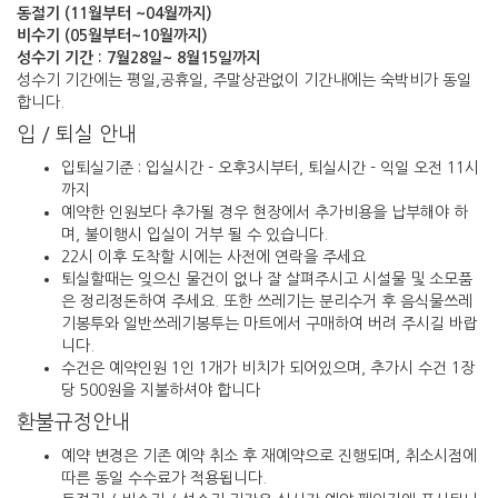
동절기 (11월부터 ~04월까지)
비수기 (05월부터~10월까지)
성수기 기간 : 7월28일~ 8월15일까지
성수기 기간에는 평일,공휴일, 주말상관없이 기간내에는 숙박비가 동일
합니다.
입 / 퇴실 안내
입퇴실기준 : 입실시간 - 오후3시부터, 퇴실시간 - 익일 오전 11시
까지
예약한 인원보다 추가될 경우 현장에서 추가비용을 납부해야 하
며, 불이행시 입실이 거부 될 수 있습니다.
22시 이후 도착할 시에는 사전에 연락을 주세요
퇴실할때는 잊으신 물건이 없나 잘 살펴주시고 시설물 및 소모품
은 정리정돈하여 주세요. 또한 쓰레기는 분리수거 후 음식물쓰레
기봉투와 일반쓰레기봉투는 마트에서 구매하여 버려 주시길 바랍
니다.
수건은 예약인원 1인 1개가 비치가 되어있으며, 추가시 수건 1장
당 500원을 지불하셔야 합니다
환불규정안내
예약 변경은 기존 예약 취소 후 재예약으로 진행되며, 취소시점에
따른 동일 수수료가 적용됩니다.