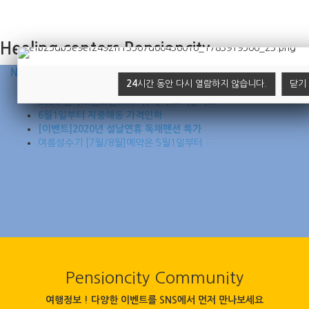
Healing centers Pensioncity
Notice
NEW & Event
24
시간 동안 다시 열람하지 않습니다.
닫기
2026년 여름성수기 비수기요금 실시! 여름…
2020 한국브랜드선호도1위’에서 고객만족브…
6월1일부터 지중해동 가격인하
[이벤트]2020년 설날연휴 독채펜션 특가
여름성수기 [7월/8월]예약은 5월1일부터 …
Pensioncity Community
여행정보 ! 다양한 이벤트를 SNS에서 먼저 만나보세요