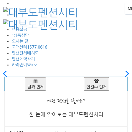
M
이용요금
1:1톡상담
오시는 길
고객센터
1577.0616
펜션전체배치도
펜션예약하기
카라반예약하기
날짜 먼저
인원수 먼저
어떤 펜션을 고를까요?
한 눈에 알아보는 대부도펜션시티