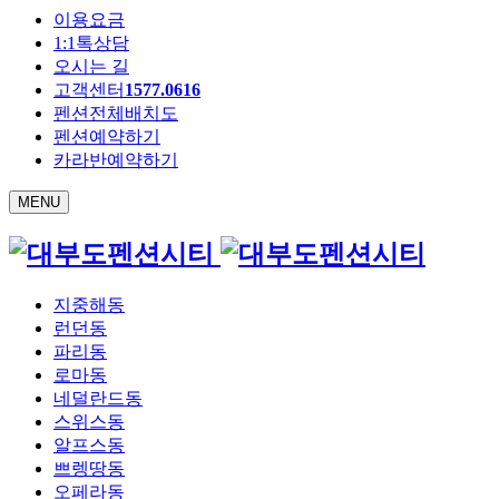
이용요금
1:1톡상담
오시는 길
고객센터
1577.0616
펜션전체배치도
펜션예약하기
카라반예약하기
MENU
지중해동
런던동
파리동
로마동
네덜란드동
스위스동
알프스동
쁘렝땅동
오페라동