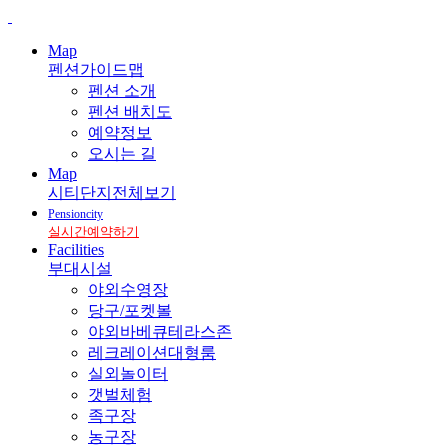
Map
펜션가이드맵
펜션 소개
펜션 배치도
예약정보
오시는 길
Map
시티단지전체보기
Pensioncity
실시간예약하기
Facilities
부대시설
야외수영장
당구/포켓볼
야외바베큐테라스존
레크레이션대형룸
실외놀이터
갯벌체험
족구장
농구장