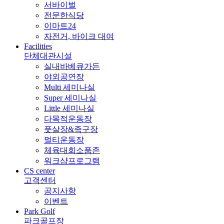
서바이벌
전문한식당
이마트24
자전거, 바이크 대여
Facilities
단체대관시설
실내바베큐가든
야외공연장
Multi 세미나실
Super 세미나실
Little 세미나실
다목적운동장
풋살장&족구장
멀티운동장
체육대회소품존
워크샵프로그램
CS center
고객센터
공지사항
이벤트
Park Golf
파크골프장