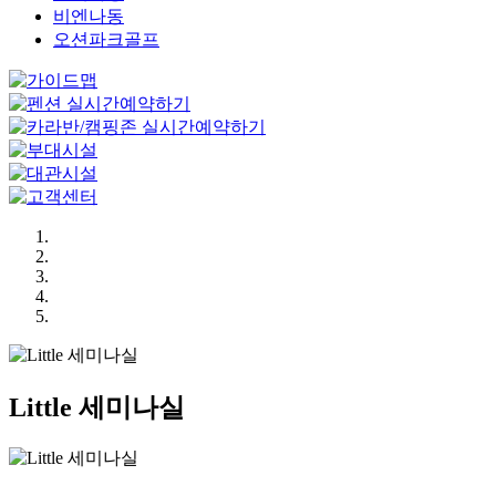
비엔나동
오션파크골프
Little 세미나실