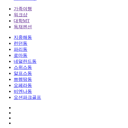
가족여행
워크샵
대학MT
독채펜션
지중해동
런던동
파리동
로마동
네덜란드동
스위스동
알프스동
쁘렝땅동
오페라동
비엔나동
오션파크골프