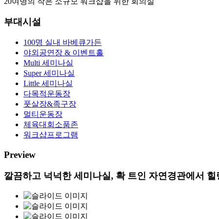
20여명의 작은 소규모 워크샵을 위한 회의실
부대시설
100명 실내 바베큐가든
야외공연장 & 이벤트홀
Multi 세미나실
Super 세미나실
Little 세미나실
다목적운동장
풋살장&족구장
멀티운동장
체육대회소품존
워크샵프로그램
Preview
깔끔하고 넉넉한 세미나실, 확 트인 자연경관에서 힐링