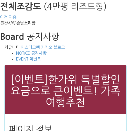
(4만평 리조트형)
전체조감도
이전
다음
펜션시티
손님소리함
공지사항
Board
커뮤니티
인스타그램
카카오
블로그
NOTICE
공지사항
EVENT
이벤트
[이벤트]한가위 특별할인
요금으로 큰이벤트! 가족
여행추천
페이지 정보