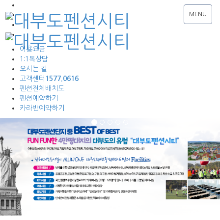
MENU
이용요금
1:1톡상담
오시는 길
고객센터
1577.0616
펜션전체배치도
펜션예약하기
카라반예약하기