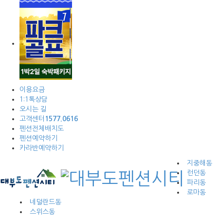
이용요금
1:1톡상담
오시는 길
고객센터
1577.0616
펜션전체배치도
펜션예약하기
카라반예약하기
지중해동
런던동
파리동
로마동
네덜란드동
스위스동