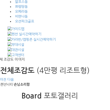
알프스동
쁘렝땅동
오페라동
비엔나동
오션파크골프
(4만평 리조트형)
(4만평 리조트형)
전체조감도
전체조감도
이전
다음
펜션시티
손님소리함
포토갤러리
Board