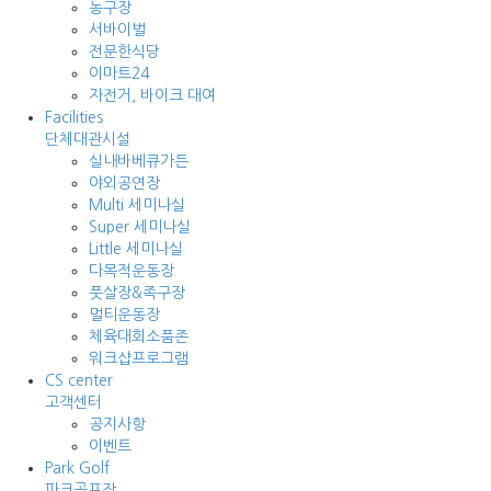
농구장
서바이벌
전문한식당
이마트24
자전거, 바이크 대여
Facilities
단체대관시설
실내바베큐가든
야외공연장
Multi 세미나실
Super 세미나실
Little 세미나실
다목적운동장
풋살장&족구장
멀티운동장
체육대회소품존
워크샵프로그램
CS center
고객센터
공지사항
이벤트
Park Golf
파크골프장