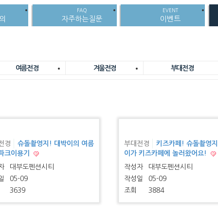
FAQ
EVENT
문의
자주하는질문
이벤트
여름전경
겨울전경
부대전경
전경
슈돌촬영지! 대박이의 여름
부대전경
키즈카페! 슈돌촬영지
파크이용기
이가 키즈카페에 놀러왔어요!
자
대부도펜션시티
작성자
대부도펜션시티
일
05-09
작성일
05-09
3639
조회
3884