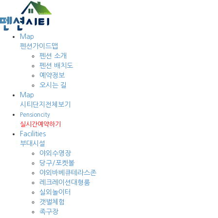
Map
펜션가이드맵
펜션 소개
펜션 배치도
예약정보
오시는 길
Map
시티단지전체보기
Pensioncity
실시간예약하기
Facilities
부대시설
야외수영장
당구/포켓볼
야외바베큐테라스존
레크레이션대형룸
실외놀이터
갯벌체험
족구장