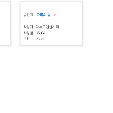
봄전경
파리의 봄
작성자
대부도펜션시티
작성일
05-04
조회
2996