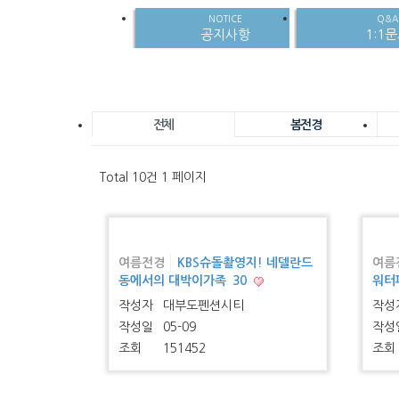
NOTICE
Q&A
공지사항
1:1
전체
봄전경
Total 10건
1 페이지
여름전경
KBS슈돌촬영지! 네델란드
여름
동에서의 대박이가족
30
워터
작성자
대부도펜션시티
작성
작성일
05-09
작성
조회
151452
조회