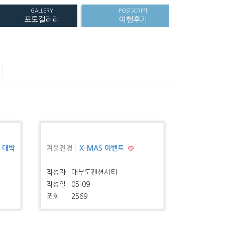
GALLERY
POSTSCRIPT
포토갤러리
여행후기
 대박
겨울전경
X-MAS 이벤트
작성자
대부도펜션시티
작성일
05-09
조회
2569