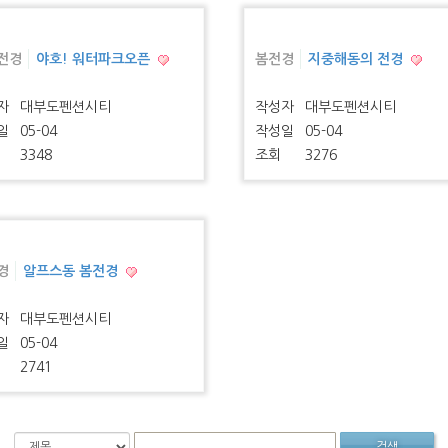
전경
야호! 워터파크오픈
봄전경
지중해동의 전경
자
대부도펜션시티
작성자
대부도펜션시티
일
05-04
작성일
05-04
3348
조회
3276
경
알프스동 봄전경
자
대부도펜션시티
일
05-04
2741