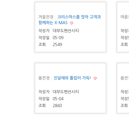
겨울전경
크리스마스를 맞아 고객과
여름
함께하는 X-MAS
작성자
대부도펜션시티
작성
작성일
05-09
작성
조회
2549
조회
봄전경
진달래와 튤립이 가득!
봄전
작성자
대부도펜션시티
작성
작성일
05-04
작성
조회
2843
조회