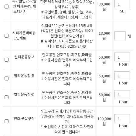
특가할인25%할
한돈 냉장목살 500g, 삼겹살 500g ,
89,000
인 바베큐4인세
왕새우4미, 상추]
원
SET
트패키지
# 파인애플, 양파, 쌈장, 마늘, 고추,
파프리카, 새송이버섯,비비고김치
삼겹살200g+기본상차림15종 #홀
(식당)은 선착순.배달도가능/ 최소3
시티가든바베큐
18,000
일전(전화 예약만가능)
명
1인세트
원
# ★예약시 시티가든으로 문의바랍
니다 ☎ 010-8285-2449
단독공간.인조구장.족구장,파라솔
멀티운동장-A
50,000
# 이용시간은 전화로 예약부탁드립
원
Hour
니다
단독공간.인조구장.족구장,파라솔
멀티운동장-B
50,000
# 이용시간은 전화로 예약부탁드립
원
Hour
니다
단독공간.인조구장.족구장,파라솔
멀티운동장-C
50,000
# 이용시간은 전화로 예약부탁드립
원
Hour
니다
인조구장,골대,다양한체육활동공간
[7월~8월 수영장 OPEN으로 이용불
인조 풋살구장
100,000
가]
원
Hour
# ★선착순 시간제 예약으로 사전예
약이 필수입니다!