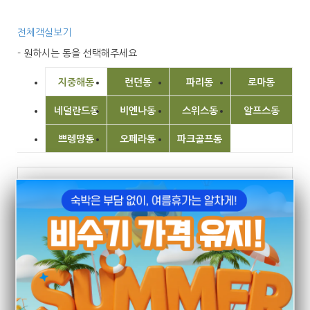
전체객실보기
- 원하시는 동을 선택해주세요
지중해동
런던동
파리동
로마동
네덜란드동
비엔나동
스위스동
알프스동
쁘렝땅동
오페라동
파크골프동
지중해동
[비수기금요일]
180평형
30 ~ 40명
1,320,000원
객실명
기간
인원
예약현황
선택