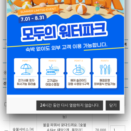
완료
나폴리
완료
몰타
완료
쏘렌토
객실유형
객실명
크기
기준인원
기간
인원선택
요금
예약현황
선택
예약할수 있는 객실이 존재하지 않습니다.
※ 부가서비스 선택하기
선택
서비스명
내용
요금
선택
[7월1일~8월 31일까지]♥대인/소
인구별없이 1인 10,000원 (수영장
워터파크이용료
운영시간 :오전10시-오후6시까지)
10,000
(숙박이용고객)
24
시간 동안 다시 열람하지 않습니다.
닫기
# ♥휴식시간 확인/ 펜션 이용 고객
원
EA
님들 입실전 사용 가능(선입실 불가
능)
불을 피워서 갖다드려요. [숯불
숯불서비스 [비
4.6kg, 태망2개 , 목장갑]
70,000