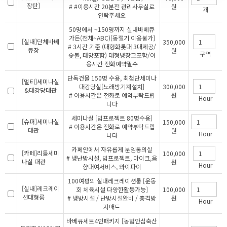
장탄]
# #이용시간 20분전 관리사무실로
원
개
연락주세요
50명에서 ~150명까지 실내바베큐
가든(전체~ABC)[동절기 이용불가]
[실내]단체바베
350,000
# 3시간 기준 (대형화롯대 3대제공/
큐장
원
구역
숯불, 태망포함) 대형냉장고포함/이
용시간 전화예약필수
단독건물 150명 수용, 최첨단세미나
[멀티]세미나실
대강당실[노래방기계설치]
300,000
&대강당대관
# 이용시간은 전화로 예약부탁드립
원
Hour
니다
세미나실 [빔프로젝트 80명수용]
[슈퍼]세미나실
150,000
# 이용시간은 전화로 예약부탁드립
대관
원
Hour
니다
카페안에서 자유롭게 분임통의실
[카페]리틀세미
100,000
# 냉난방시설, 빔프로젝트, 마이크,음
나실 대관
원
Hour
향대여서비스, 와이파이
100여평의 실내레크레이션룸 [운동
[실내]레크레이
회 체육시설 다양한활동가능]
100,000
션대형룸
# 냉방시설 / 난방시설완비 / 충격방
원
Hour
지매트
바베큐세트4인패키지 [농협안심축산