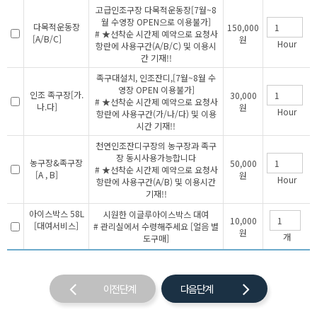
고급인조구장 다목적운동장[7월~8
월 수영장 OPEN으로 이용불가]
다목적운동장
150,000
# ★선착순 시간제 예약으로 요청사
[A/B/C]
원
Hour
항란에 사용구간(A/B/C) 및 이용시
간 기재!!
족구대설치, 인조잔디,[7월~8월 수
영장 OPEN 이용불가]
인조 족구장[가.
30,000
# ★선착순 시간제 예약으로 요청사
나.다]
원
Hour
항란에 사용구간(가/나/다) 및 이용
시간 기재!!
천연인조잔디구장의 농구장과 족구
장 동시사용가능합니다
농구장&족구장
50,000
# ★선착순 시간제 예약으로 요청사
[A , B]
원
Hour
항란에 사용구간(A/B) 및 이용시간
기재!!
아이스박스 58L
시원한 이글루아이스박스 대여
10,000
[대여서비스]
# 관리실에서 수령해주세요 [얼음 별
원
개
도구매]
이전단계
다음단계