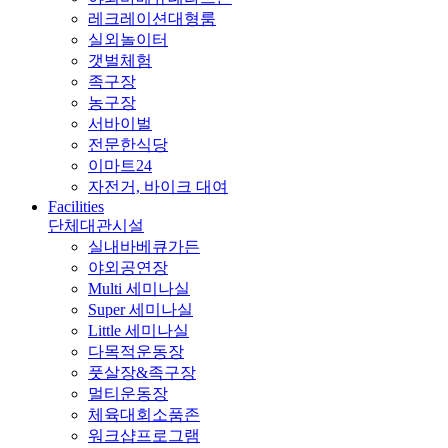
레크레이션대형룸
실외놀이터
갯벌체험
족구장
농구장
서바이벌
전문한식당
이마트24
자전거, 바이크 대여
Facilities
단체대관시설
실내바베큐가든
야외공연장
Multi 세미나실
Super 세미나실
Little 세미나실
다목적운동장
풋살장&족구장
멀티운동장
체육대회소품존
워크샵프로그램