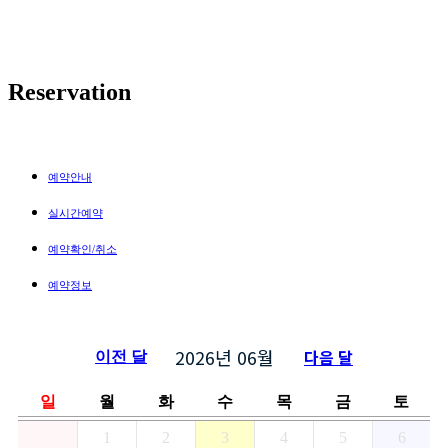
Reservation
예약안내
실시간예약
예약확인/취소
예약정보
2026년
06월
다음 달
이전 달
일
월
화
수
목
금
토
1
2
3
4
5
6