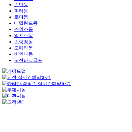
런던동
파리동
로마동
네덜란드동
스위스동
알프스동
쁘렝땅동
오페라동
비엔나동
오션파크골프