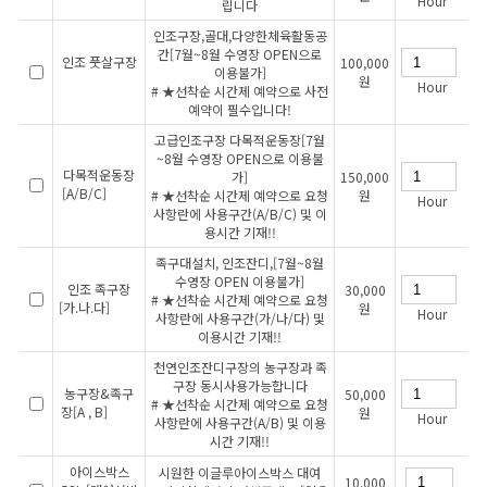
Hour
립니다
인조구장,골대,다양한체육활동공
간[7월~8월 수영장 OPEN으로
인조 풋살구장
100,000
이용불가]
원
Hour
# ★선착순 시간제 예약으로 사전
예약이 필수입니다!
고급인조구장 다목적운동장[7월
~8월 수영장 OPEN으로 이용불
다목적운동장
가]
150,000
[A/B/C]
# ★선착순 시간제 예약으로 요청
원
Hour
사항란에 사용구간(A/B/C) 및 이
용시간 기재!!
족구대설치, 인조잔디,[7월~8월
수영장 OPEN 이용불가]
인조 족구장
30,000
# ★선착순 시간제 예약으로 요청
[가.나.다]
원
Hour
사항란에 사용구간(가/나/다) 및
이용시간 기재!!
천연인조잔디구장의 농구장과 족
구장 동시사용가능합니다
농구장&족구
50,000
# ★선착순 시간제 예약으로 요청
장[A , B]
원
Hour
사항란에 사용구간(A/B) 및 이용
시간 기재!!
아이스박스
시원한 이글루아이스박스 대여
10,000