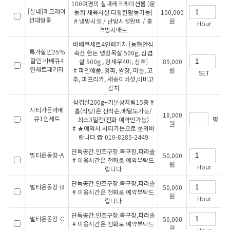
100여평의 실내레크레이션룸 [운
[실내]레크레이
동회 체육시설 다양한활동가능]
100,000
션대형룸
# 냉방시설 / 난방시설완비 / 충
원
Hour
격방지매트
바베큐세트4인패키지 [농협안심
특가할인25%
축산 한돈 냉장목살 500g, 삼겹
할인 바베큐4
살 500g , 왕새우4미, 상추]
89,000
인세트패키지
# 파인애플, 양파, 쌈장, 마늘, 고
원
SET
추, 파프리카, 새송이버섯,비비고
김치
삼겹살200g+기본상차림15종 #
시티가든바베
홀(식당)은 선착순.배달도가능/
18,000
큐1인세트
명
최소3일전(전화 예약만가능)
원
# ★예약시 시티가든으로 문의바
랍니다 ☎ 010-8285-2449
단독공간.인조구장.족구장,파라솔
멀티운동장-A
50,000
# 이용시간은 전화로 예약부탁드
원
Hour
립니다
단독공간.인조구장.족구장,파라솔
멀티운동장-B
50,000
# 이용시간은 전화로 예약부탁드
원
Hour
립니다
단독공간.인조구장.족구장,파라솔
멀티운동장-C
50,000
# 이용시간은 전화로 예약부탁드
원