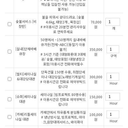
객님들 입실전 사용 가능(선입실
불가능)
불을 피워서 갖다드려요. [숯불
숯불서비스 [비
4.6kg, 태망2개 , 목장갑]
70,000
장탄]
# #이용시간 20분전 관리사무실
원
개
로 연락주세요
50명에서 ~150명까지 실내바베
큐가든(전체~ABC)[동절기 이용
[실내]단체바베
불가]
350,000
큐장
# 3시간 기준 (대형화롯대 3대제
원
구역
공/ 숯불, 태망포함) 대형냉장고
포함/이용시간 전화예약필수
단독건물 150명 수용, 최첨단세
[멀티]세미나실
미나 대강당실[노래방기계설치]
300,000
&대강당대관
# 이용시간은 전화로 예약부탁드
원
Hour
립니다
세미나실 [빔프로젝트 80명수용]
[슈퍼]세미나실
150,000
# 이용시간은 전화로 예약부탁드
대관
원
Hour
립니다
카페안에서 자유롭게 분임통의실
[카페]리틀세미
100,000
# 냉난방시설, 빔프로젝트, 마이
나실 대관
원
Hour
크,음향대여서비스, 와이파이