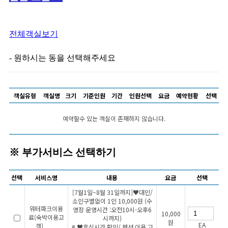
전체객실보기
- 원하시는 동을 선택해주세요
객실유형
객실명
크기
기준인원
기간
인원선택
요금
예약현황
선택
예약할수 있는 객실이 존재하지 않습니다.
※ 부가서비스 선택하기
선택
서비스명
내용
요금
선택
[7월1일~8월 31일까지]♥대인/
소인구별없이 1인 10,000원 (수
워터파크이용
영장 운영시간 :오전10시-오후6
10,000
료(숙박이용고
시까지)
원
EA
객)
# ♥휴식시간 확인/ 펜션 이용 고