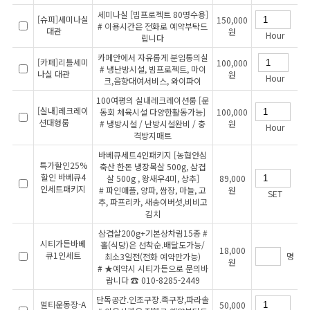
세미나실 [빔프로젝트 80명수용]
[슈퍼]세미나실
150,000
# 이용시간은 전화로 예약부탁드
대관
원
Hour
립니다
카페안에서 자유롭게 분임통의실
[카페]리틀세미
100,000
# 냉난방시설, 빔프로젝트, 마이
나실 대관
원
Hour
크,음향대여서비스, 와이파이
100여평의 실내레크레이션룸 [운
[실내]레크레이
동회 체육시설 다양한활동가능]
100,000
션대형룸
# 냉방시설 / 난방시설완비 / 충
원
Hour
격방지매트
바베큐세트4인패키지 [농협안심
특가할인25%
축산 한돈 냉장목살 500g, 삼겹
할인 바베큐4
살 500g , 왕새우4미, 상추]
89,000
인세트패키지
# 파인애플, 양파, 쌈장, 마늘, 고
원
SET
추, 파프리카, 새송이버섯,비비고
김치
삼겹살200g+기본상차림15종 #
시티가든바베
홀(식당)은 선착순.배달도가능/
18,000
큐1인세트
명
최소3일전(전화 예약만가능)
원
# ★예약시 시티가든으로 문의바
랍니다 ☎ 010-8285-2449
단독공간.인조구장.족구장,파라솔
멀티운동장-A
50,000