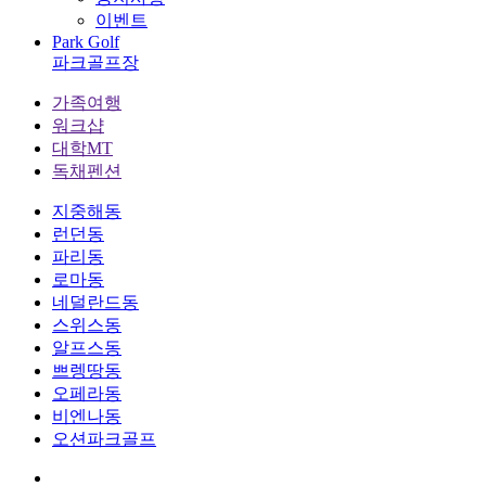
이벤트
Park Golf
파크골프장
가족여행
워크샵
대학MT
독채펜션
지중해동
런던동
파리동
로마동
네덜란드동
스위스동
알프스동
쁘렝땅동
오페라동
비엔나동
오션파크골프