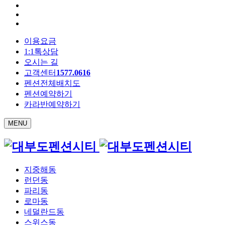
이용요금
1:1톡상담
오시는 길
고객센터
1577.0616
펜션전체배치도
펜션예약하기
카라반예약하기
MENU
지중해동
런던동
파리동
로마동
네덜란드동
스위스동