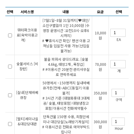
선택
서비스명
내용
요금
선택
[7월1일~8월 31일까지]♥대인/
소인구별없이 1인 10,000원 (수
워터파크이용
영장 운영시간 :오전10시-오후6
10,000
료(숙박이용고
시까지)
원
EA
객)
# ♥휴식시간 확인/ 펜션 이용 고
객님들 입실전 사용 가능(선입실
불가능)
불을 피워서 갖다드려요. [숯불
숯불서비스 [비
4.6kg, 태망2개 , 목장갑]
70,000
장탄]
# #이용시간 20분전 관리사무실
원
개
로 연락주세요
50명에서 ~150명까지 실내바베
큐가든(전체~ABC)[동절기 이용
[실내]단체바베
불가]
350,000
큐장
# 3시간 기준 (대형화롯대 3대제
원
구역
공/ 숯불, 태망포함) 대형냉장고
포함/이용시간 전화예약필수
단독건물 150명 수용, 최첨단세
[멀티]세미나실
미나 대강당실[노래방기계설치]
300,000
&대강당대관
# 이용시간은 전화로 예약부탁드
원
Hour
립니다