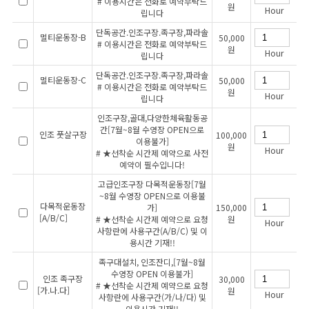
# 이용시간은 전화로 예약부탁드
원
Hour
립니다
단독공간.인조구장.족구장,파라솔
멀티운동장-B
50,000
# 이용시간은 전화로 예약부탁드
원
Hour
립니다
단독공간.인조구장.족구장,파라솔
멀티운동장-C
50,000
# 이용시간은 전화로 예약부탁드
원
Hour
립니다
인조구장,골대,다양한체육활동공
간[7월~8월 수영장 OPEN으로
인조 풋살구장
100,000
이용불가]
원
Hour
# ★선착순 시간제 예약으로 사전
예약이 필수입니다!
고급인조구장 다목적운동장[7월
~8월 수영장 OPEN으로 이용불
다목적운동장
가]
150,000
[A/B/C]
# ★선착순 시간제 예약으로 요청
원
Hour
사항란에 사용구간(A/B/C) 및 이
용시간 기재!!
족구대설치, 인조잔디,[7월~8월
수영장 OPEN 이용불가]
인조 족구장
30,000
# ★선착순 시간제 예약으로 요청
[가.나.다]
원
Hour
사항란에 사용구간(가/나/다) 및
이용시간 기재!!