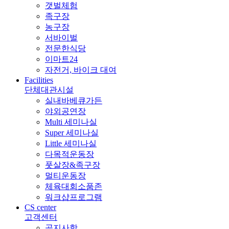
갯벌체험
족구장
농구장
서바이벌
전문한식당
이마트24
자전거, 바이크 대여
Facilities
단체대관시설
실내바베큐가든
야외공연장
Multi 세미나실
Super 세미나실
Little 세미나실
다목적운동장
풋살장&족구장
멀티운동장
체육대회소품존
워크샵프로그램
CS center
고객센터
공지사항