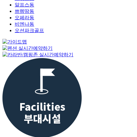
알프스동
쁘렝땅동
오페라동
비엔나동
오션파크골프