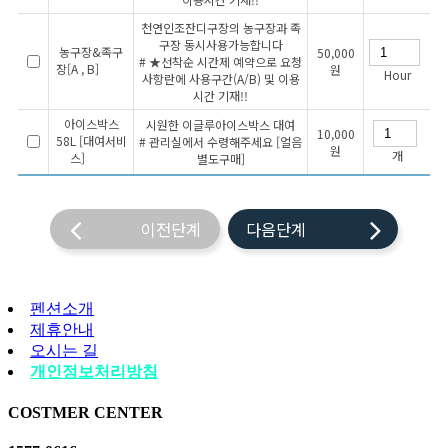
천연인조잔디구장의 농구장과 족
구장 동시사용가능합니다
농구장&족구
50,000
# ★선착순 시간제 예약으로 요청
장[A , B]
원
Hour
사항란에 사용구간(A/B) 및 이용
시간 기재!!
아이스박스
시원한 이글루아이스박스 대여
10,000
58L [대여서비
# 관리실에서 수령해주세요 [얼음
원
개
스]
별도구매]
이전단계
다음단계
펜션소개
제휴안내
오시는 길
개인정보처리방침
COSTMER CENTER